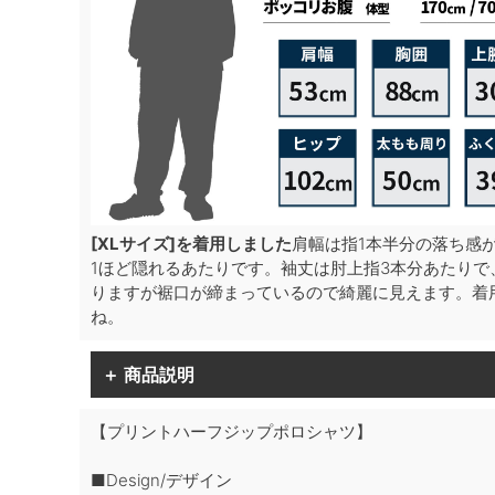
[XLサイズ]を着用しました
肩幅は指1本半分の落ち感
1ほど隠れるあたりです。袖丈は肘上指3本分あたりで
りますが裾口が締まっているので綺麗に見えます。着用
ね。
＋ 商品説明
【プリントハーフジップポロシャツ】
■Design/デザイン