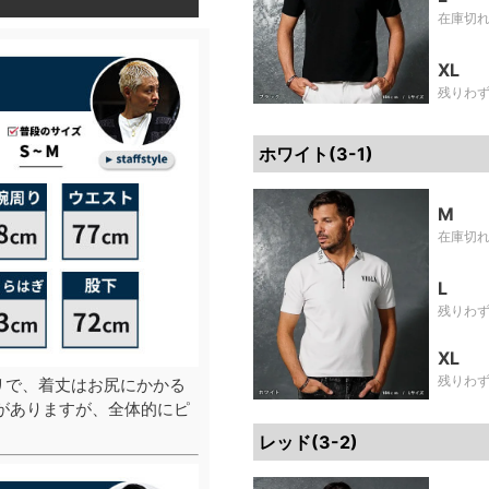
在庫切
XL
残りわ
ホワイト(3-1)
M
在庫切
L
残りわ
XL
残りわ
リで、着丈はお尻にかかる
がありますが、全体的にピ
レッド(3-2)