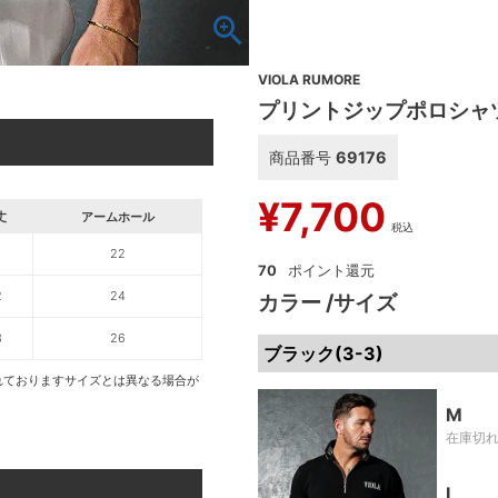
VIOLA RUMORE
プリントジップポロシャツ/V
商品番号
69176
¥
7,700
丈
アームホール
税込
1
22
70
2
24
カラー
サイズ
3
26
ブラック(3-3)
れておりますサイズとは異なる場合が
M
在庫切
L