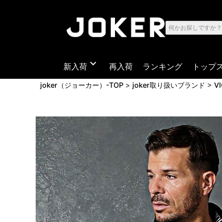
expand_more
新入荷
再入荷
ランキング
トップ
joker（ジョーカー）-TOP
joker取り扱いブランド
V