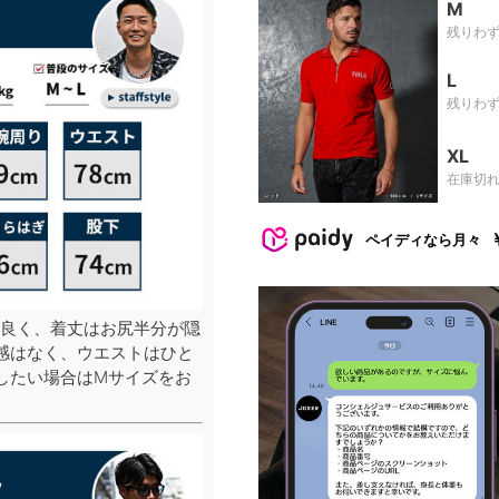
M
残りわ
L
残りわ
XL
在庫切
ペイディなら月々
良く、着丈はお尻半分が隠
感はなく、ウエストはひと
したい場合はMサイズをお