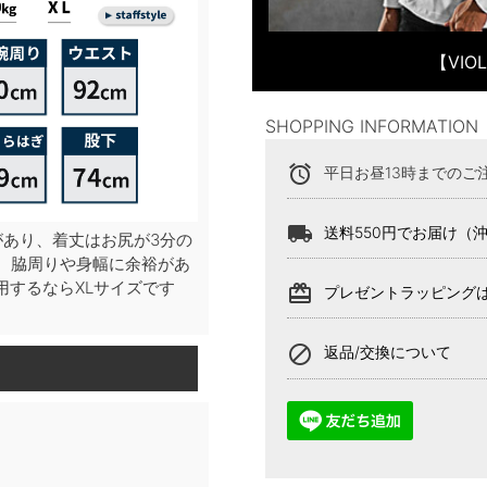
【VI
SHOPPING INFORMATION
alarm
平日お昼13時までのご
local_shipping
送料550円でお届け（
があり、着丈はお尻が3分の
、脇周りや身幅に余裕があ
するならXLサイズです
card_giftcard
プレゼントラッピング
block
返品/交換について