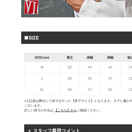
■SIZE
SIZE(cm)
着丈
身幅
肩幅
袖
M
62
45
42
2
L
65
52
47
2
XL
69
57
50
2
※上記表は弊社にて採寸を行った【実寸サイズ】となります。タグに書か
ございます。
詳しい採寸の方法は
【こちら】から
ご確認ください。
＋ スタッフ着用コメント