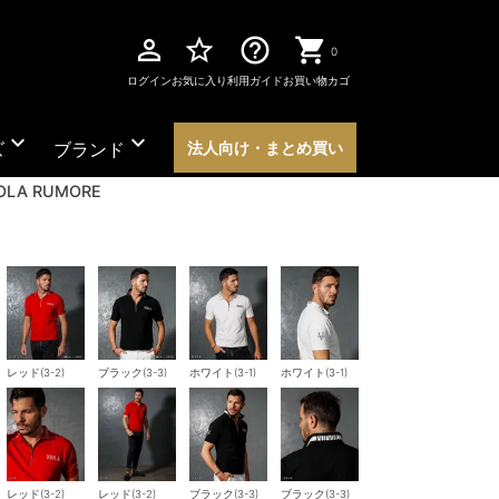
perm_identity
star_border
help_outline
0
ログイン
お気に入り
利用ガイド
お買い物カゴ
expand_more
expand_more
ズ
ブランド
法人向け・まとめ買い
LA RUMORE
レッド(3-2)
ブラック(3-3)
ホワイト(3-1)
ホワイト(3-1)
レッド(3-2)
レッド(3-2)
ブラック(3-3)
ブラック(3-3)