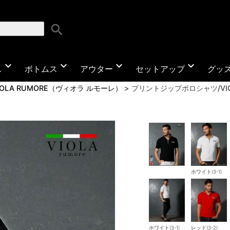
search
expand_more
expand_more
expand_more
expand_more
ス
ボトムス
アウター
セットアップ
グッ
IOLA RUMORE（ヴィオラ ルモーレ）
プリントジップポロシャツ/VIO
ホワイト(3-1)
ホワイト(3-1)
レッド(3-2)