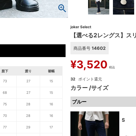
joker Select
【選べる2レングス】ス
商品番号
14602
¥
3,520
税込
股下
渡り
裾幅
32
73
27
15
カラー
サイズ
68
27
15
ブルー
75
28
16
70
28
16
S
77
29
17