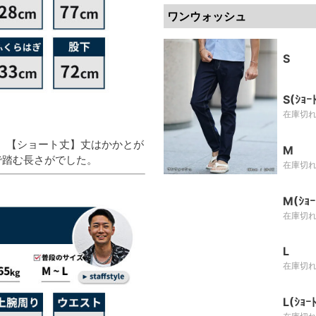
ワンウォッシュ
S
S(ｼｮｰ
在庫切
。【ショート丈】丈はかかとが
M
で踏む長さがでした。
在庫切
M(ｼｮｰ
在庫切
L
在庫切
L(ｼｮｰﾄ