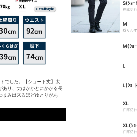
S(ｼｮｰ
在庫切
M
残りわ
M(ｼｮｰ
L
イトでした。【ショート丈】太
L(ｼｮｰﾄ
があり、丈はかかとにかかる長
つまみ出来るほどゆとりがあ
XL
在庫切
XL(ｼｮ
在庫切