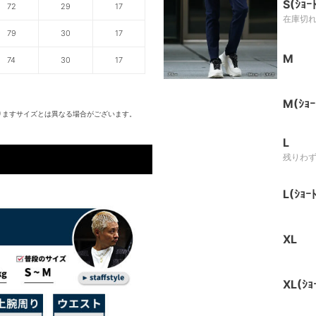
S(ｼｮｰ
72
29
17
在庫切
79
30
17
M
74
30
17
M(ｼｮｰ
りますサイズとは異なる場合がございます。
L
残りわ
L(ｼｮｰﾄ
XL
XL(ｼｮ