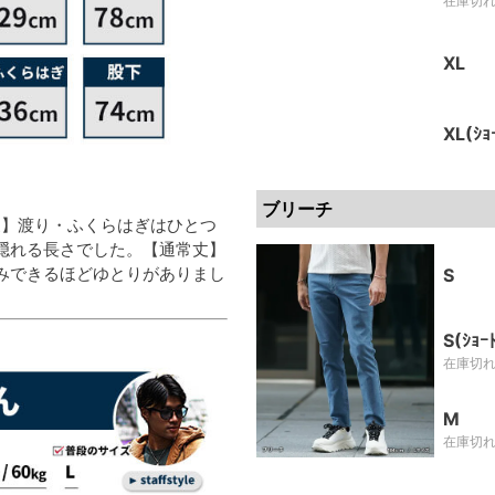
在庫切
XL
XL(ｼｮ
ブリーチ
丈】渡り・ふくらはぎはひとつ
隠れる長さでした。【通常丈】
みできるほどゆとりがありまし
S
S(ｼｮｰ
在庫切
M
在庫切