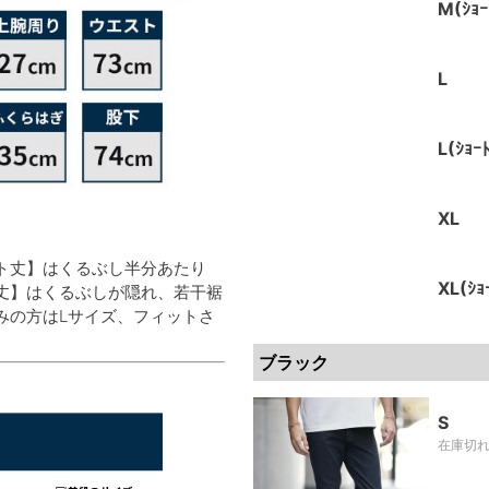
M(ｼｮｰ
L
L(ｼｮｰﾄ
XL
ト丈】はくるぶし半分あたり
XL(ｼｮ
丈】はくるぶしが隠れ、若干裾
みの方はLサイズ、フィットさ
ブラック
S
在庫切