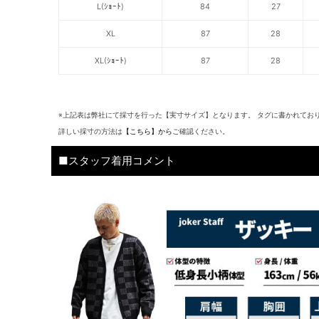
L(ｼｮｰﾄ)
84
27
XL
87
28
XL(ｼｮｰﾄ)
87
28
※上記表は弊社にて採寸を行った【実寸サイズ】となります。 タグに書かれてお
詳しい採寸の方法は
【こちら】から
ご確認ください。
■スタッフ着用コメント