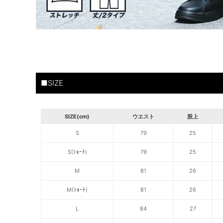
■SIZE
SIZE(cm)
ウエスト
股上
S
79
25
S(ｼｮｰﾄ)
79
25
M
81
26
M(ｼｮｰﾄ)
81
26
L
84
27