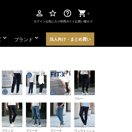
perm_identity
star_border
help_outline
0
ログイン
お気に入り
利用ガイド
お買い物カゴ
expand_more
expand_more
ズ
ブランド
法人向け・まとめ買い
ブルー
ブラック
ブリーチ
ブリーチ
ワンウォッシュ