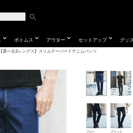
search
expand_more
expand_more
expand_more
expand_more
ス
ボトムス
アウター
セットアップ
グッ
【選べる2レングス】スリムテーパードデニムパンツ
ブルー
ブラック