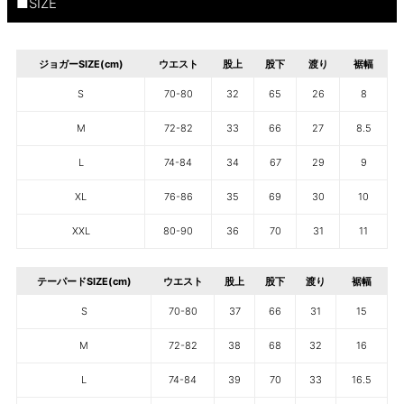
■SIZE
ジョガーSIZE(cm)
ウエスト
股上
股下
渡り
裾幅
S
70-80
32
65
26
8
M
72-82
33
66
27
8.5
L
74-84
34
67
29
9
XL
76-86
35
69
30
10
XXL
80-90
36
70
31
11
テーパードSIZE(cm)
ウエスト
股上
股下
渡り
裾幅
S
70-80
37
66
31
15
M
72-82
38
68
32
16
L
74-84
39
70
33
16.5