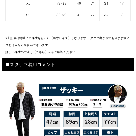
XL
78-88
40
71
34
17
XXL
80-90
41
72
35
18
※上記表は弊社にて採寸を行った【実寸サイズ】となります。 タグに書かれておりますサイ
ズとは異なる場合がございます。
詳しい採寸の方法は
【こちら】から
ご確認ください。
■スタッフ着用コメント