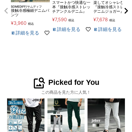
スマートかつ快適な一
楽してオシャレな一本
SOMEDIFF/サムディフ
本『接触冷感ストレッ
『接触冷感ストレッチ
接触冷感極細デニムパ
チアンクルデニム』
デニムジョガー』
ンツ
¥
7,590
¥
7,678
税込
税込
¥
3,960
税込
詳細を見る
詳細を見る
詳細を見る
image_search
Picked for You
この商品を見た方に人気！