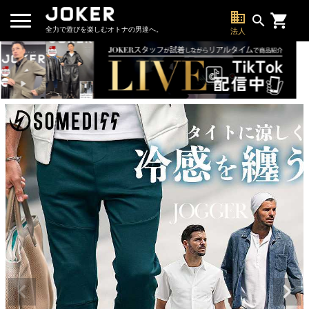
business
search
全力で遊びを楽しむオトナの男達へ。
法人