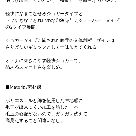
毛玉が出来にくいという、機能面でも優秀なのが魅力。
軽快に穿きこなせるジョガータイプと、
ラフすぎないきれいめな印象を与えるテーパードタイプ
の2タイプ展開。
ジョガータイプに施された膝元の立体裁断デザインは、
さりげないギミックとして一味加えてくれる。
オトナに穿きこなす軽快ジョガーで、
品あるスマートさを楽しめ。
■Material/素材感
ポリエステルと綿を使用した生地感に、
毛玉が出来にくい加工を施した一本。
毛玉の心配がないので、ガンガン洗えて
高見えすること間違いなし。