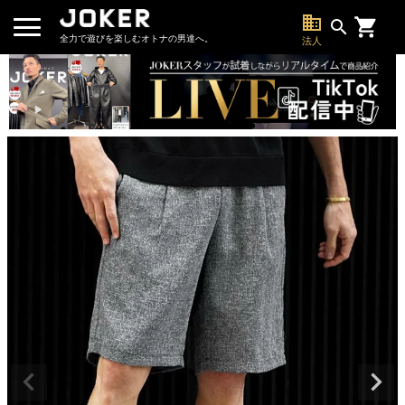
business
search
全力で遊びを楽しむオトナの男達へ。
法人