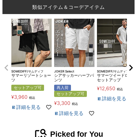
類似アイテム＆コーデアイテム
SOMEDIFF/サムディフ
JOKER Select
SOMEDIFF/サムディフ
サマーリゾートショー
シアサッカーハーフパ
サマーツイードロング
ツ
ンツ
セットアップ
セットアップ可
再入荷
¥
12,650
税込
セットアップ可
¥
3,960
詳細を見る
税込
¥
3,300
税込
詳細を見る
詳細を見る
image_search
Picked for You