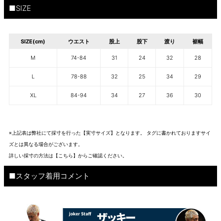
■SIZE
SIZE(cm)
ウエスト
股上
股下
渡り
裾幅
M
74-84
31
24
32
28
L
78-88
32
25
34
29
XL
84-94
34
27
36
30
※上記表は弊社にて採寸を行った【実寸サイズ】となります。 タグに書かれておりますサイ
ズとは異なる場合がございます。
詳しい採寸の方法は
【こちら】から
ご確認ください。
■スタッフ着用コメント