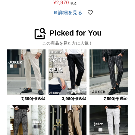
¥
2,970
税込
詳細を見る
image_search
Picked for You
この商品を見た方に人気！
(税込)
(税込)
(税込)
7,590円
3,960円
7,590円