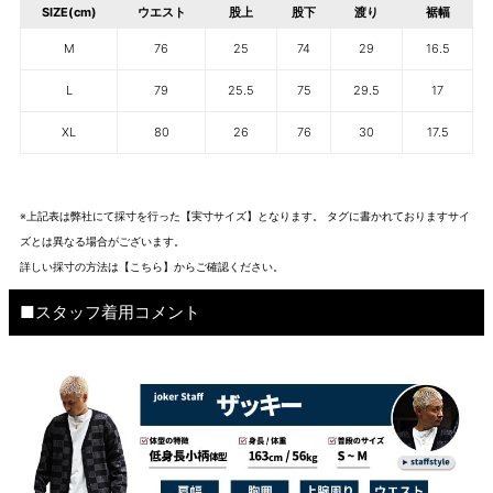
SIZE(cm)
ウエスト
股上
股下
渡り
裾幅
M
76
25
74
29
16.5
L
79
25.5
75
29.5
17
XL
80
26
76
30
17.5
※上記表は弊社にて採寸を行った【実寸サイズ】となります。 タグに書かれておりますサイ
ズとは異なる場合がございます。
詳しい採寸の方法は
【こちら】から
ご確認ください。
■スタッフ着用コメント