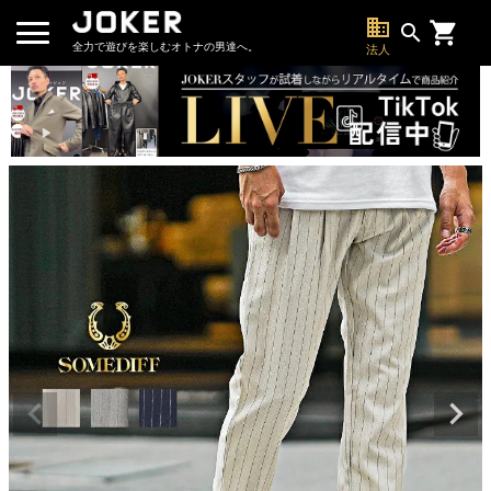
business
search
全力で遊びを楽しむオトナの男達へ。
法人