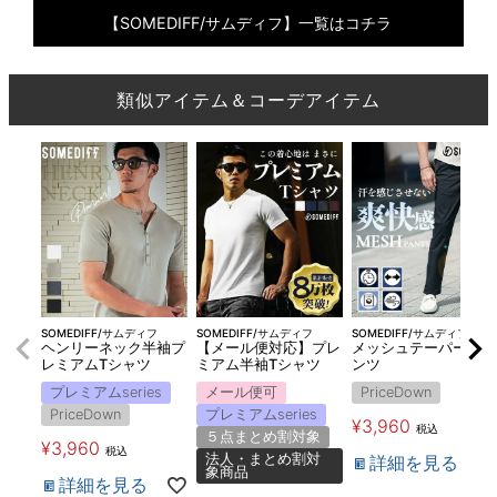
【SOMEDIFF/サムディフ】一覧はコチラ
類似アイテム＆コーデアイテム
SOMEDIFF/サムディフ
SOMEDIFF/サムディフ
SOMEDIFF/サムディフ
ヘンリーネック半袖プ
【メール便対応】プレ
メッシュテーパードパ
レミアムTシャツ
ミアム半袖Tシャツ
ンツ
プレミアムseries
メール便可
PriceDown
PriceDown
プレミアムseries
¥
3,960
税込
５点まとめ割対象
¥
3,960
税込
法人・まとめ割対
詳細を見る
象商品
詳細を見る