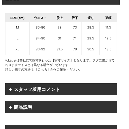
SIZE(cm)
ウエスト
股上
股下
渡り
裾幅
M
80-86
29
73
28.5
11.5
L
84-90
31
74
29.5
12.5
XL
86-92
31.5
76
30.5
13.5
※上記表は弊社にて採寸を行った【実寸サイズ】となります。タグに書かれて
おりますサイズとは異なる場合がございます。
詳しい採寸の方法は
【こちら】から
ご確認ください。
＋ スタッフ着用コメント
＋ 商品説明