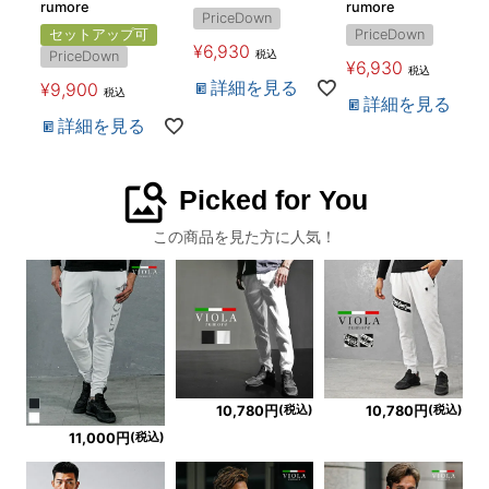
rumore
rumore
PriceDown
セットアップ可
PriceDown
¥
6,930
税込
PriceDown
¥
6,930
税込
詳細を見る
¥
9,900
税込
詳細を見る
詳細を見る
image_search
Picked for You
この商品を見た方に人気！
(税込)
(税込)
10,780円
10,780円
(税込)
11,000円