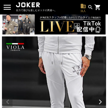
business
search
全力で遊びを楽しむオトナの男達へ。
法人