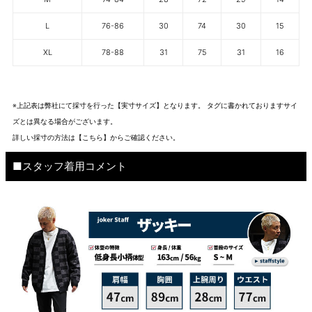
L
76-86
30
74
30
15
XL
78-88
31
75
31
16
※上記表は弊社にて採寸を行った【実寸サイズ】となります。 タグに書かれておりますサイ
ズとは異なる場合がございます。
詳しい採寸の方法は
【こちら】から
ご確認ください。
■スタッフ着用コメント