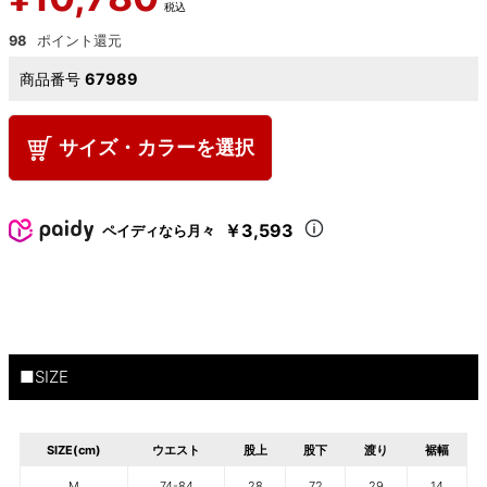
税込
98
商品番号
67989
サイズ・カラーを選択
￥3,593
ペイディなら月々
■SIZE
SIZE(cm)
ウエスト
股上
股下
渡り
裾幅
M
74-84
28
72
29
14