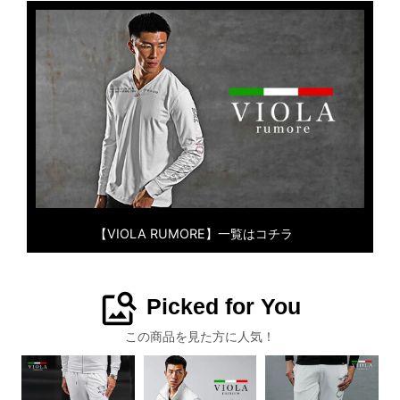
【VIOLA RUMORE】一覧はコチラ
image_search
Picked for You
この商品を見た方に人気！