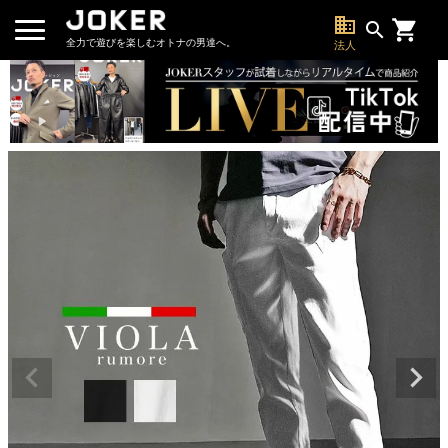
business
search
全力で遊びを楽しむオトナの男達へ。
法人