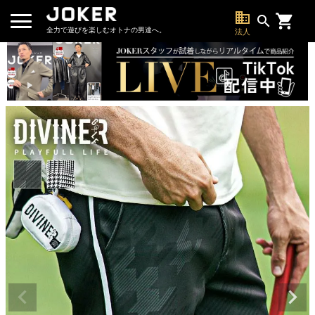
business
search
全力で遊びを楽しむオトナの男達へ。
法人