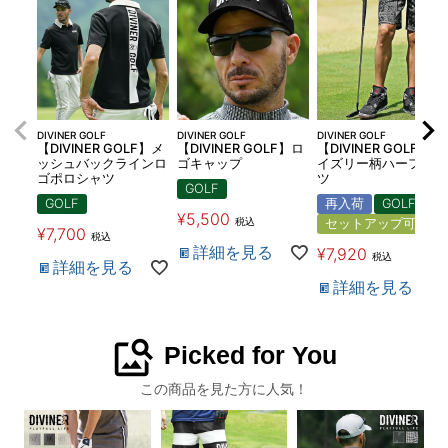
DIVINER GOLF
DIVINER GOLF
DIVINER GOLF
【DIVINER GOLF】メ
【DIVINER GOLF】ロ
【DIVINER GOLF】ペ
ッシュバックラインロ
ゴキャップ
イズリー柄ハーフパン
ゴポロシャツ
ツ
GOLF
GOLF
再入荷
GOLF
¥
5,500
税込
セットアップ可
¥
7,700
税込
詳細を見る
¥
7,920
税込
詳細を見る
詳細を見る
image_search
Picked for You
この商品を見た方に人気！