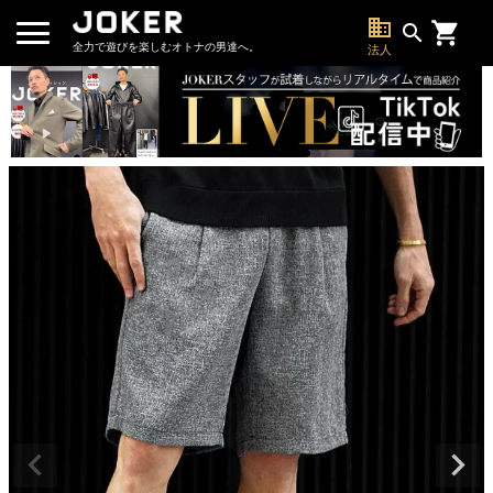
business
search
全力で遊びを楽しむオトナの男達へ。
法人