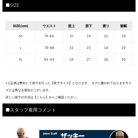
■SIZE
SIZE(cm)
ウエスト
股上
股下
渡り
裾幅
M
74-84
31
24
32
28
L
78-88
32
25
34
29
XL
84-94
34
27
36
30
※上記表は弊社にて採寸を行った【実寸サイズ】となります。 タグに書かれておりますサイ
ズとは異なる場合がございます。
詳しい採寸の方法は
【こちら】から
ご確認ください。
■スタッフ着用コメント