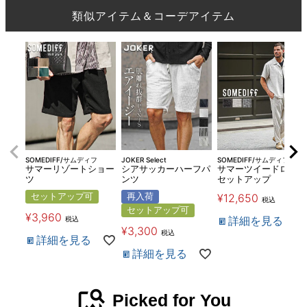
類似アイテム＆コーデアイテム
SOMEDIFF/サムディフ
JOKER Select
SOMEDIFF/サムディフ
サマーリゾートショー
シアサッカーハーフパ
サマーツイードロング
ツ
ンツ
セットアップ
セットアップ可
再入荷
¥
12,650
税込
セットアップ可
¥
3,960
詳細を見る
税込
¥
3,300
税込
詳細を見る
詳細を見る
image_search
Picked for You