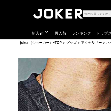
expand_more
新入荷
再入荷
ランキング
トップ
joker（ジョーカー）-TOP
グッズ
アクセサリー
ネ