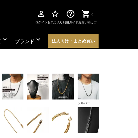
perm_identity
star_border
help_outline
0
ログイン
お気に入り
利用ガイド
お買い物カゴ
expand_more
expand_more
ズ
ブランド
法人向け・まとめ買い
シルバー