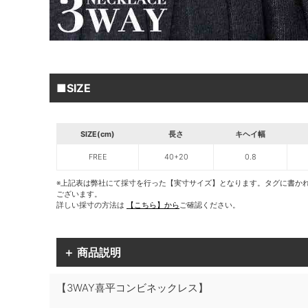
■SIZE
SIZE(cm)
長さ
キヘイ幅
FREE
40+20
0.8
※上記表は弊社にて採寸を行った【実寸サイズ】となります。タグに書か
ございます。
詳しい採寸の方法は
【こちら】から
ご確認ください。
＋ 商品説明
【3WAY喜平コンビネックレス】