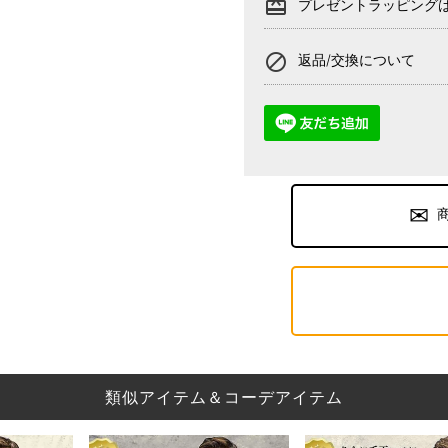
card_giftcard
プレゼントラッピング
block
返品/交換について
類似アイテム＆コーデアイテム