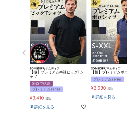
SOMEDIFF/サムディフ
SOMEDIFF/サムディフ
【極】プレミアム半袖ビッグTシ
【極】プレミアムポ
ャツ
プレミアムseries
SNSで話題
¥
3,630
税込
プレミアムseries
詳細を見る
¥
3,410
税込
詳細を見る