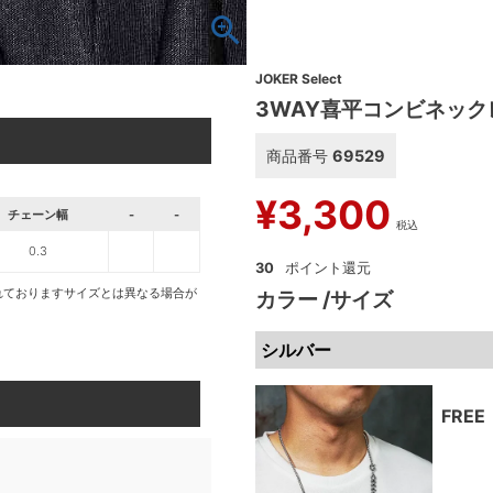
JOKER Select
3WAY喜平コンビネック
商品番号
69529
¥
3,300
チェーン幅
-
-
税込
0.3
30
れておりますサイズとは異なる場合が
カラー
サイズ
シルバー
FREE