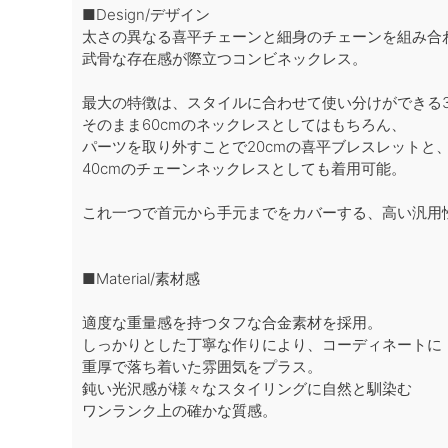
■Design/デザイン
太さの異なる喜平チェーンと細身のチェーンを組み合
武骨な存在感が際立つコンビネックレス。
最大の特徴は、スタイルに合わせて使い分けができる3
そのまま60cmのネックレスとしてはもちろん、
パーツを取り外すことで20cmの喜平ブレスレットと
40cmのチェーンネックレスとしても着用可能。
これ一つで首元から手元までをカバーする、高い汎用
■Material/素材感
適度な重量感を持つタフな合金素材を採用。
しっかりとした丁寧な作りにより、コーディネートに
重厚で落ち着いた雰囲気をプラス。
鈍い光沢感が様々なスタイリングに自然と馴染む
ワンランク上の確かな質感。