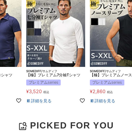
SOMEDIFF/サムディフ
SOMEDIFF/サムディフ
ロシャツ
【極】プレミアム7分袖Tシャツ
【極】プレミアムノース
プレミアムseries
プレミアムseries
¥
3,520
¥
2,860
税込
税込
詳細を見る
詳細を見る
PICKED FOR YOU
image_search