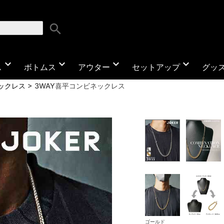
search
expand_more
expand_more
expand_more
expand_more
ス
ボトムス
アウター
セットアップ
グッ
ックレス
3WAY喜平コンビネックレス
ゴールド