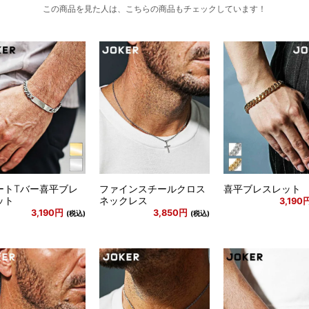
この商品を見た人は、こちらの商品もチェックしています！
ートTバー喜平ブレ
ファインスチールクロス
喜平ブレスレット
ット
ネックレス
3,190
3,190円
3,850円
(税込)
(税込)