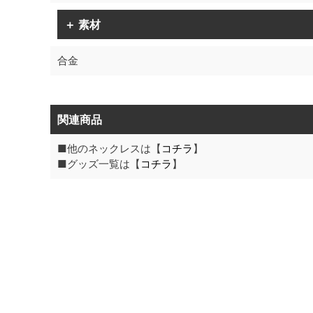
＋ 素材
合金
関連商品
■他のネックレスは【
コチラ
】
■グッズ一覧は【
コチラ
】