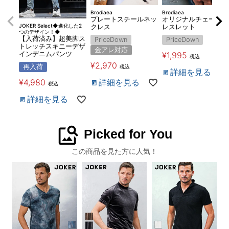
Brodiaea
Brodiaea
プレートスチールネッ
オリジナルチェーンブ
JOKER Select◆進化した2
クレス
レスレット
つのデザイン！◆
【入荷済み】超美脚ス
PriceDown
PriceDown
トレッチスキニーデザ
金アレ対応
¥
1,995
インデニムパンツ
税込
¥
2,970
再入荷
税込
詳細を見る
詳細を見る
¥
4,980
税込
詳細を見る
image_search
Picked for You
この商品を見た方に人気！