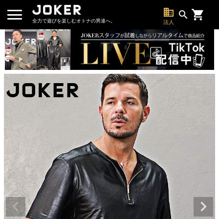
business
search
全力で遊びを楽しむオトナの男達へ。
法人