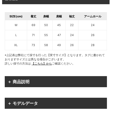
SIZE(cm)
着丈
身幅
肩幅
袖丈
アームホール
M
69
50
45
22
24
L
71
55
47
24
26
XL
73
58
49
26
28
※上記表は弊社にて採寸を行った【実寸サイズ】となります。タグに書かれて
おりますサイズとは異なる場合がございます。
詳しい採寸の方法は
【こちら】から
ご確認ください。
＋ 商品説明
＋ モデルデータ