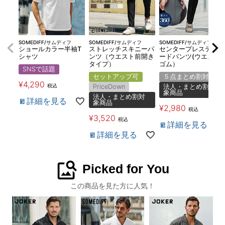
SOMEDIFF/サムディフ
SOMEDIFF/サムディフ
SOMEDIFF/サムディフ
ショールカラー半袖T
ストレッチスキニーパ
センタープレステーパ
シャツ
ンツ（ウエスト前開き
ードパンツ(ウエスト
タイプ）
ゴム）
SNSで話題
セットアップ可
５点まとめ割対象
¥
4,290
税込
PriceDown
法人・まとめ割対
象商品
法人・まとめ割対
詳細を見る
象商品
¥
2,980
税込
¥
3,520
税込
詳細を見る
詳細を見る
image_search
Picked for You
この商品を見た方に人気！