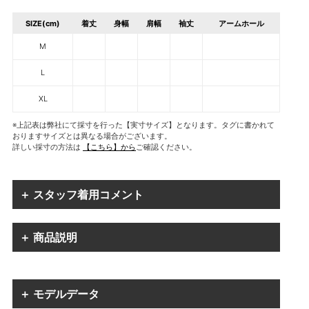
SIZE(cm)
着丈
身幅
肩幅
袖丈
アームホール
M
L
XL
※上記表は弊社にて採寸を行った【実寸サイズ】となります。タグに書かれて
おりますサイズとは異なる場合がございます。
詳しい採寸の方法は
【こちら】から
ご確認ください。
＋ スタッフ着用コメント
＋ 商品説明
＋ モデルデータ