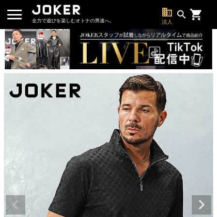
business
search
全力で遊びを楽しむオトナの男達へ。
法人