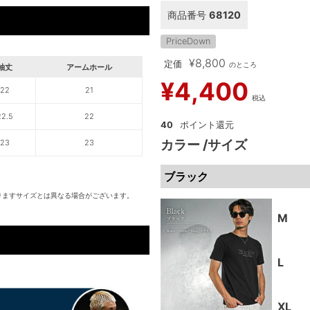
商品番号
68120
PriceDown
¥
8,800
定価
のところ
袖丈
アームホール
¥
4,400
22
21
税込
22.5
22
40
カラー
サイズ
23
23
ブラック
りますサイズとは異なる場合がございます。
M
L
XL