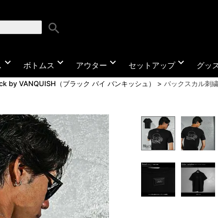
search
expand_more
expand_more
expand_more
expand_more
ス
ボトムス
アウター
セットアップ
グッ
ack by VANQUISH（ブラック バイ バンキッシュ）
バックスカル刺繍Ｔシ