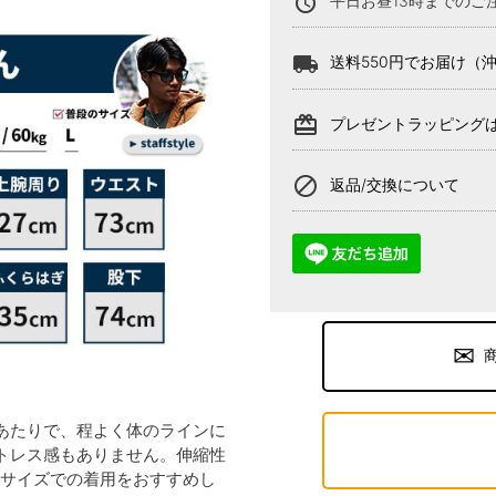
alarm
平日お昼13時までのご
local_shipping
送料550円でお届け（
card_giftcard
プレゼントラッピング
block
返品/交換について
あたりで、程よく体のラインに
トレス感もありません。伸縮性
Lサイズでの着用をおすすめし