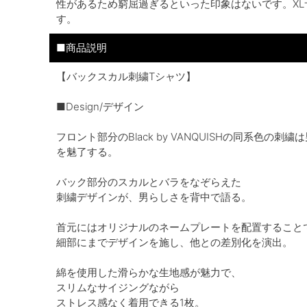
性があるため窮屈過ぎるといった印象はないです。X
す。
■商品説明
【バックスカル刺繍Tシャツ】
■Design/デザイン
フロント部分のBlack by VANQUISHの同系色の
を魅了する。
バック部分のスカルとバラをなぞらえた
刺繍デザインが、男らしさを背中で語る。
首元にはオリジナルのネームプレートを配置すること
細部にまでデザインを施し、他との差別化を演出。
綿を使用した滑らかな生地感が魅力で、
スリムなサイジングながら
ストレス感なく着用できる1枚。