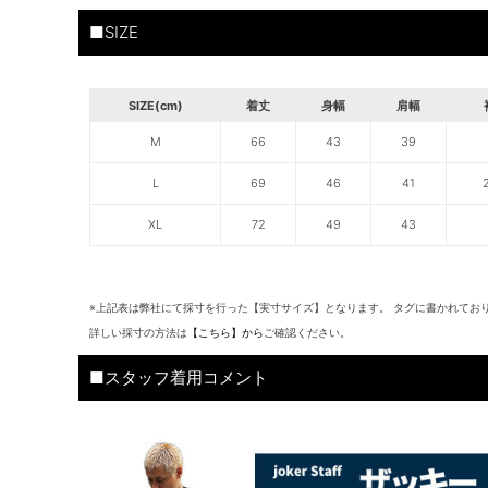
■SIZE
SIZE(cm)
着丈
身幅
肩幅
M
66
43
39
L
69
46
41
XL
72
49
43
※上記表は弊社にて採寸を行った【実寸サイズ】となります。 タグに書かれてお
詳しい採寸の方法は
【こちら】から
ご確認ください。
■スタッフ着用コメント