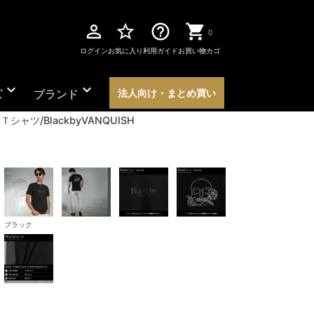
perm_identity
star_border
help_outline
0
ログイン
お気に入り
利用ガイド
お買い物カゴ
expand_more
expand_more
ズ
ブランド
法人向け・まとめ買い
ャツ/BlackbyVANQUISH
ブラック