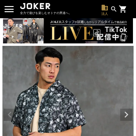
business
search
全力で遊びを楽しむオトナの男達へ。
法人