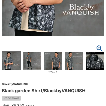
ブラック
BlackbyVANQUISH
Black garden Shirt/BlackbyVANQUISH
PriceDown
¥
5,390
定価