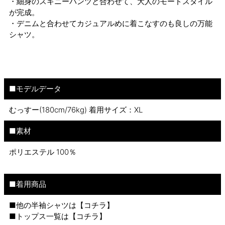
・細身のスキニーパンツと合わせて、大人のモードスタイル
が完成。
・デニムと合わせてカジュアルめに着こなすのも良しの万能
シャツ。
■モデルデータ
むっすー(180cm/76kg) 着用サイズ：XL
■素材
ポリエステル 100％
■着用商品
■他の半袖シャツは【
コチラ
】
■トップス一覧は【
コチラ
】