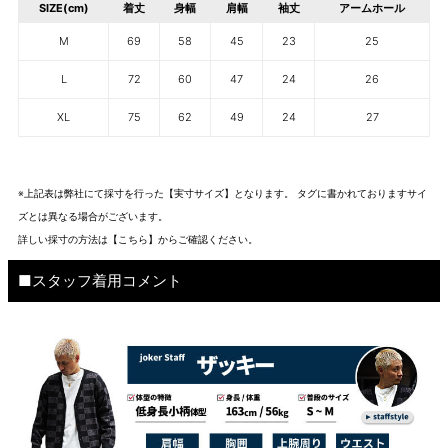
SIZE(cm)
着丈
身幅
肩幅
袖丈
アームホール
M
69
58
45
23
25
L
72
60
47
24
26
XL
75
62
49
24
27
※上記表は弊社にて採寸を行った【実寸サイズ】となります。 タグに書かれておりますサイ
ズとは異なる場合がございます。
詳しい採寸の方法は
【こちら】から
ご確認ください。
■スタッフ着用コメント