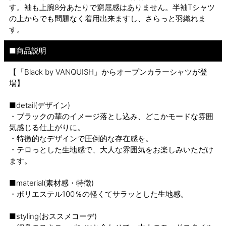
す。袖も上腕8分あたりで窮屈感はありません。半袖Tシャツ
の上からでも問題なく着用出来ますし、さらっと羽織れま
す。
■商品説明
【「Black by VANQUISH」からオープンカラーシャツが登
場】
■detail(デザイン)
・ブラックの華のイメージ落とし込み、どこかモードな雰囲
気感じる仕上がりに。
・特徴的なデザインで圧倒的な存在感を。
・テロっとした生地感で、大人な雰囲気をお楽しみいただけ
ます。
■material(素材感・特徴)
・ポリエステル100％の軽くてサラッとした生地感。
■styling(おススメコーデ)