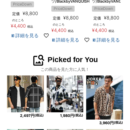
ツ/BlackbyVANQUISH
ツ/BlackbyVANQUIS
PriceDown
PriceDown
PriceDown
¥
8,800
定価
¥
8,800
¥
8,800
定価
定価
のところ
のところ
のところ
¥
4,400
税込
¥
4,400
¥
4,400
税込
税込
詳細を見る
詳細を見る
詳細を見る
image_search
Picked for You
この商品を見た方に人気！
(税込)
(税込)
2,497円
1,980円
(税込)
3,960円