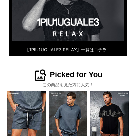
【1PIU1UGUALE3 RELAX】一覧はコチラ
image_search
Picked for You
この商品を見た方に人気！