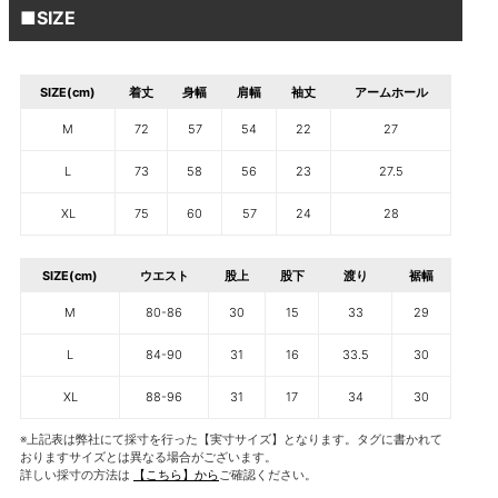
■SIZE
SIZE(cm)
着丈
身幅
肩幅
袖丈
アームホール
M
72
57
54
22
27
L
73
58
56
23
27.5
XL
75
60
57
24
28
SIZE(cm)
ウエスト
股上
股下
渡り
裾幅
M
80-86
30
15
33
29
L
84-90
31
16
33.5
30
XL
88-96
31
17
34
30
※上記表は弊社にて採寸を行った【実寸サイズ】となります。タグに書かれて
おりますサイズとは異なる場合がございます。
詳しい採寸の方法は
【こちら】から
ご確認ください。