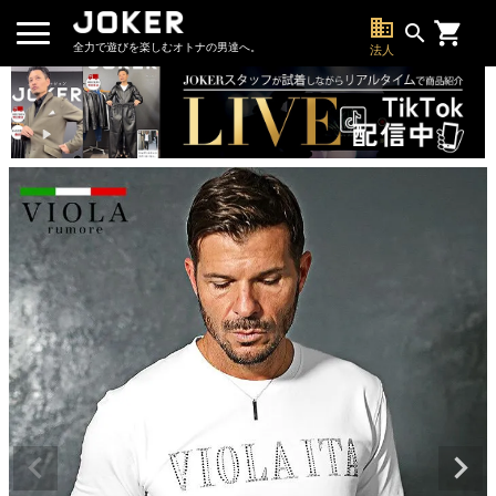
business
search
全力で遊びを楽しむオトナの男達へ。
法人