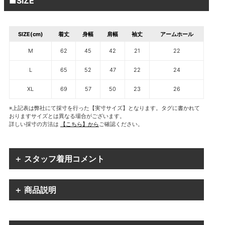
■SIZE
SIZE(cm)
着丈
身幅
肩幅
袖丈
アームホール
M
62
45
42
21
22
L
65
52
47
22
24
XL
69
57
50
23
26
※上記表は弊社にて採寸を行った【実寸サイズ】となります。タグに書かれて
おりますサイズとは異なる場合がございます。
詳しい採寸の方法は
【こちら】から
ご確認ください。
＋ スタッフ着用コメント
＋ 商品説明