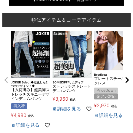
類似アイテム＆コーデアイテム
Brodiaea
プレートスチールネッ
JOKER Select◆進化した2
SOMEDIFF/サムディフ
クレス
つのデザイン！◆
ストレッチストレート
【入荷済み】超美脚ス
PriceDown
デニムパンツ
トレッチスキニーデザ
金アレ対応
¥
3,960
インデニムパンツ
税込
¥
2,970
再入荷
税込
詳細を見る
詳細を見る
¥
4,980
税込
詳細を見る