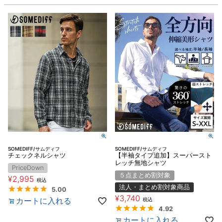
SOMEDIFF/サムディフ
SOMEDIFF/サムディフ
チェックネルシャツ
【半袖タイプ追加】スーパースト
レッチ無地シャツ
PriceDown
５点まとめ割対象
¥
2,995
税込
法人・まとめ割対象商品
5.00
¥
3,740
カートに入れる
税込
4.92
カートに入れる