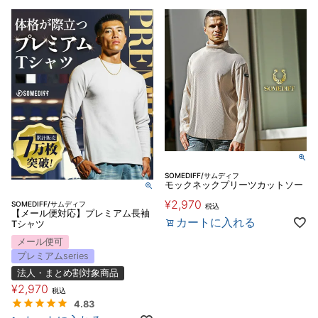
SOMEDIFF/サムディフ
モックネックプリーツカットソー
¥
2,970
SOMEDIFF/サムディフ
税込
【メール便対応】プレミアム長袖
カートに入れる
Tシャツ
メール便可
プレミアムseries
法人・まとめ割対象商品
¥
2,970
税込
4.83