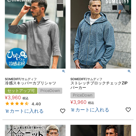
SOMEDIFF/サムディフ
SOMEDIFF/サムディフ
冷感スキッパーカプリシャツ
ストレッチブロックチェックZIP
パーカー
セットアップ可
PriceDown
PriceDown
¥
3,960
税込
¥
3,960
税込
4.40
カートに入れる
カートに入れる