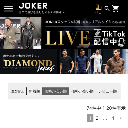
business
search
全力で遊びを楽しむオトナの男達へ。
法人
並び替え
新着順
価格が安い順
価格が高い順
レビュー順
74
件中
1
-
20
件表示
1
2
…
4