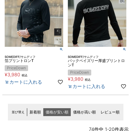
SOMEDIFF/サムディフ
SOMEDIFF/サムディフ
箔プリントロンT
バックペイズリー厚盛プリントロ
ンT
PriceDown
PriceDown
¥
3,980
税込
¥
3,980
税込
カートに入れる
カートに入れる
並び替え
新着順
価格が安い順
価格が高い順
レビュー順
74
件中
1
-
20
件表示