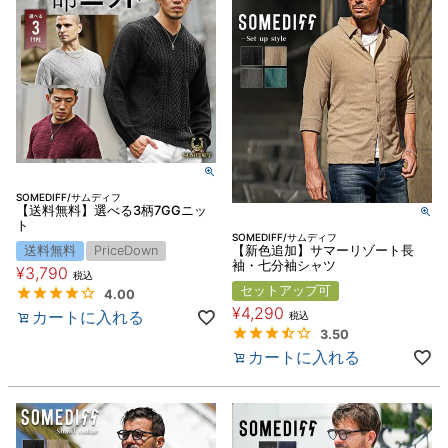
SOMEDIFF/サムディフ
【送料無料】選べる3柄7GGニッ
ト
SOMEDIFF/サムディフ
送料無料
PriceDown
【新色追加】サマーリゾート長
袖・七分袖シャツ
¥
3,790
税込
セットアップ可
4.00
¥
4,290
カートに入れる
税込
3.50
カートに入れる