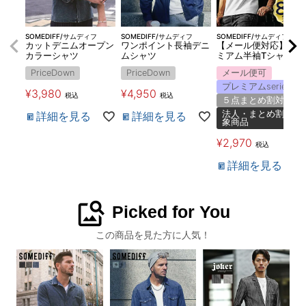
SOMEDIFF/サムディフ
SOMEDIFF/サムディフ
SOMEDIFF/サムディフ
カットデニムオープン
ワンポイント長袖デニ
【メール便対応】プレ
カラーシャツ
ムシャツ
ミアム半袖Tシャツ
PriceDown
PriceDown
メール便可
プレミアムseries
¥
3,980
¥
4,950
税込
税込
５点まとめ割対象
法人・まとめ割対
詳細を見る
詳細を見る
象商品
¥
2,970
税込
詳細を見る
image_search
Picked for You
この商品を見た方に人気！