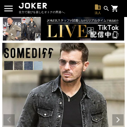
business
search
全力で遊びを楽しむオトナの男達へ。
法人