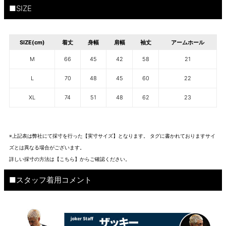
■SIZE
SIZE(cm)
着丈
身幅
肩幅
袖丈
アームホール
M
66
45
42
58
21
L
70
48
45
60
22
XL
74
51
48
62
23
※上記表は弊社にて採寸を行った【実寸サイズ】となります。 タグに書かれておりますサイ
ズとは異なる場合がございます。
詳しい採寸の方法は
【こちら】から
ご確認ください。
■スタッフ着用コメント