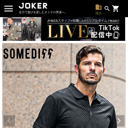
business
search
全力で遊びを楽しむオトナの男達へ。
法人