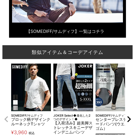
【SOMEDIFF/サムディフ】一覧はコチラ
類似アイテム＆コーデアイテム
SOMEDIFF/サムディフ
JOKER Select◆進化した2
SOMEDIFF/サムディフ
ブロック柄デザインク
つのデザイン！◆
センタープレステーパ
【入荷済み】超美脚ス
ルーネックTシャツ
ードパンツ(ウエスト
トレッチスキニーデザ
ゴム）
¥
3,960
インデニムパンツ
税込