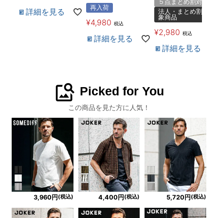
５点まとめ割対象
再入荷
詳細を見る
法人・まとめ割対
象商品
¥
4,980
税込
¥
2,980
税込
詳細を見る
詳細を見る
image_search
Picked for You
この商品を見た方に人気！
(税込)
(税込)
(税込)
3,960円
4,400円
5,720円