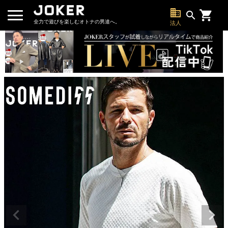
business
search
全力で遊びを楽しむオトナの男達へ。
法人