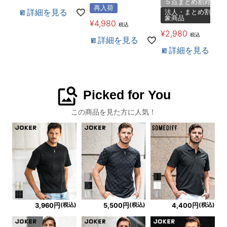
５点まとめ割対象
再入荷
詳細を見る
法人・まとめ割対
象商品
¥
4,980
税込
¥
2,980
税込
詳細を見る
詳細を見る
image_search
Picked for You
この商品を見た方に人気！
(税込)
(税込)
(税込)
3,960円
5,500円
4,400円