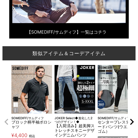
【SOMEDIFF/サムディフ】一覧はコチラ
類似アイテム＆コーデアイテム
SOMEDIFF/サムディフ
JOKER Select◆進化した2
SOMEDIFF/サムディフ
ブロック柄半袖ポロシ
つのデザイン！◆
センタープレステーパ
【入荷済み】超美脚ス
ャツ
ードパンツ(ウエスト
トレッチスキニーデザ
ゴム）
¥
4,400
インデニムパンツ
税込