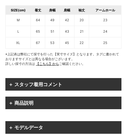
SIZE(cm)
着丈
身幅
肩幅
袖丈
アームホール
M
64
49
42
20
23
L
65
51
43
21
24
XL
67
53
45
22
25
※上記表は弊社にて採寸を行った【実寸サイズ】となります。タグに書かれて
おりますサイズとは異なる場合がございます。
詳しい採寸の方法は
【こちら】から
ご確認ください。
＋ スタッフ着用コメント
＋ 商品説明
＋ モデルデータ