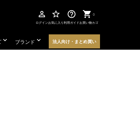
perm_identity
star_border
help_outline
0
ログイン
お気に入り
利用ガイド
お買い物カゴ
expand_more
expand_more
ズ
ブランド
法人向け・まとめ買い