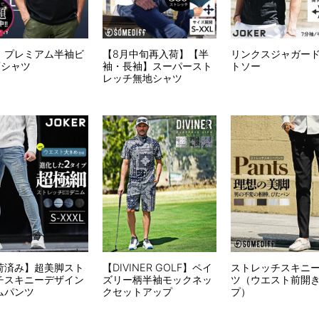
】プレミアム半袖ビ
【8月中旬再入荷】【半
リンクスジャガー
Tシャツ
袖・長袖】スーパースト
トソー
レッチ無地シャツ
荷済み】超美脚スト
【DIVINER GOLF】ペイ
ストレッチスキニ
チスキニーデザイン
ズリー柄半袖モックネッ
ツ（ウエスト前開
ムパンツ
クセットアップ
プ）