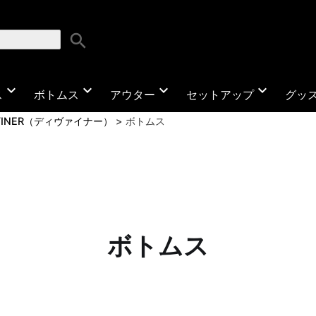
search
expand_more
expand_more
expand_more
expand_more
ス
ボトムス
アウター
セットアップ
グッ
VINER（ディヴァイナー）
ボトムス
ボトムス