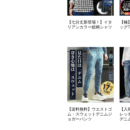
【七分丈新登場！】イタ
【極
リアンカラー総柄シャツ
ッグ
【送料無料】ウエストゴ
【入
ム・スウェットデニムジ
レッ
ョガーパンツ
デニ