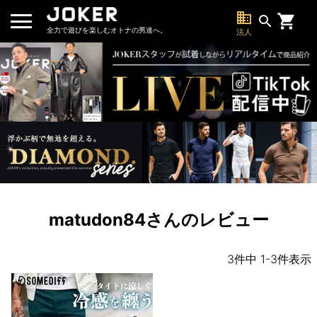
business
search
全力で遊びを楽しむオトナの男達へ。
法人
matudon84さんのレビュー
3
件中
1
-
3
件表示