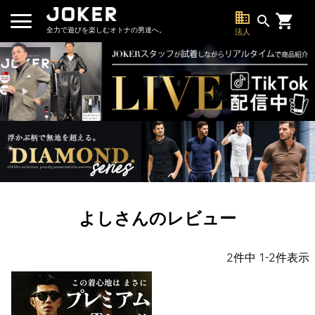
business
search
全力で遊びを楽しむオトナの男達へ。
法人
よしさんのレビュー
2
件中
1
-
2
件表示