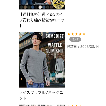
【送料無料】選べる3タイ
プ変わり編み錯覚惚れニッ
ト
購入者
投稿日
2023/08/14
ライスワッフルVネックニ
ット