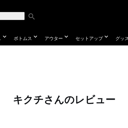
search
expand_more
expand_more
expand_more
expand_more
ス
ボトムス
アウター
セットアップ
グッ
キクチさんのレビュー