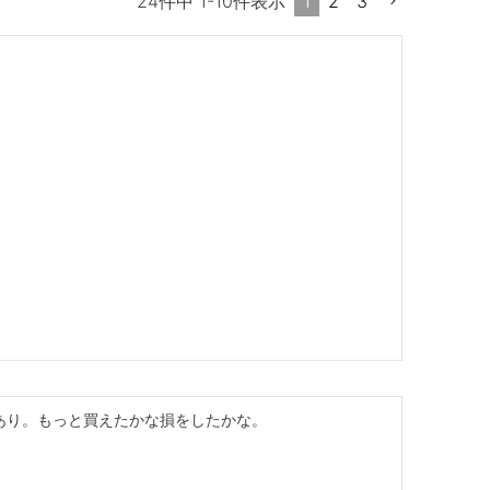
1
2
3
24
件中
1
-
10
件表示
あり。もっと買えたかな損をしたかな。