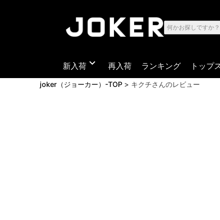
expand_more
新入荷
再入荷
ランキング
トップ
joker（ジョーカー）-TOP
キクチさんのレビュー