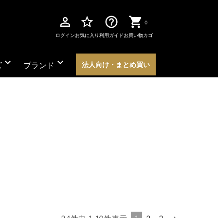
perm_identity
star_border
help_outline
0
ログイン
お気に入り
利用ガイド
お買い物カゴ
expand_more
expand_more
ズ
ブランド
法人向け・まとめ買い