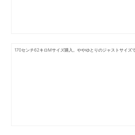
170センチ62キロMサイズ購入。ややゆとりのジャストサイズ