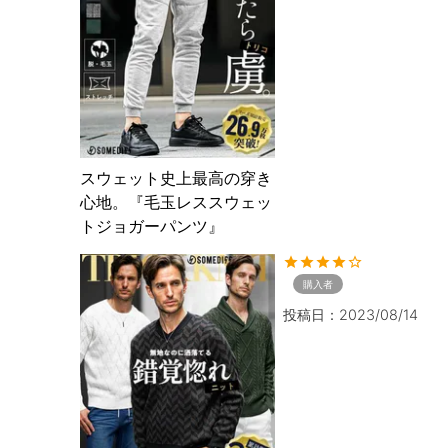
スウェット史上最高の穿き
心地。『毛玉レススウェッ
トジョガーパンツ』
購入者
投稿日
2023/08/14