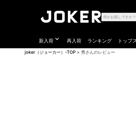
expand_more
新入荷
再入荷
ランキング
トップ
joker（ジョーカー）-TOP
秀さんのレビュー