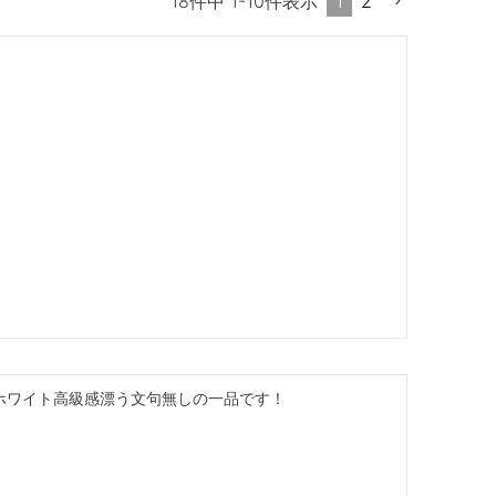
1
2
18
件中
1
-
10
件表示
ホワイト高級感漂う文句無しの一品です！