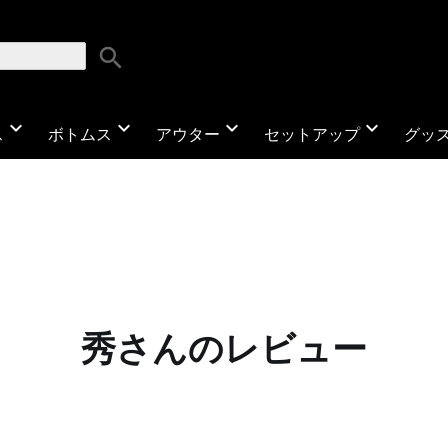
search
expand_more
expand_more
expand_more
expand_more
ス
ボトムス
アウター
セットアップ
グッ
秀さんのレビュー