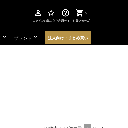
perm_identity
star_border
help_outline
0
ログイン
お気に入り
利用ガイド
お買い物カゴ
expand_more
expand_more
ズ
ブランド
法人向け・まとめ買い