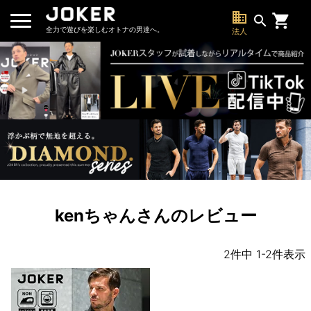
business
search
全力で遊びを楽しむオトナの男達へ。
法人
kenちゃんさんのレビュー
2
件中
1
-
2
件表示