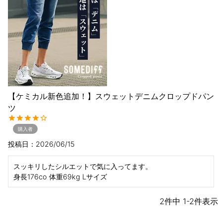
【ケミカル新色追加！】スウェットデニムクロップドパン
ツ
購入者
投稿日
2026/06/15
スッキリしたシルエットで気に入ってます。

身長176co 体重69kg Lサイズ
2
件中
1
-
2
件表示