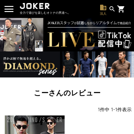
business
search
全力で遊びを楽しむオトナの男達へ。
法人
こーさんのレビュー
1
件中
1
-
1
件表示