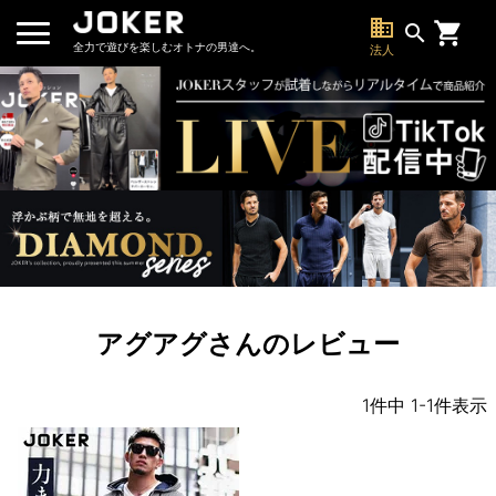
business
search
全力で遊びを楽しむオトナの男達へ。
法人
アグアグさんのレビュー
1
件中
1
-
1
件表示