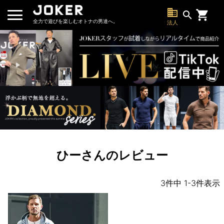
business
search
全力で遊びを楽しむオトナの男達へ。
法人
ひーさんのレビュー
3
件中
1
-
3
件表示