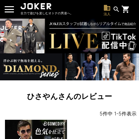
business
search
全力で遊びを楽しむオトナの男達へ。
法人
ひさやんさんのレビュー
5
件中
1
-
5
件表示