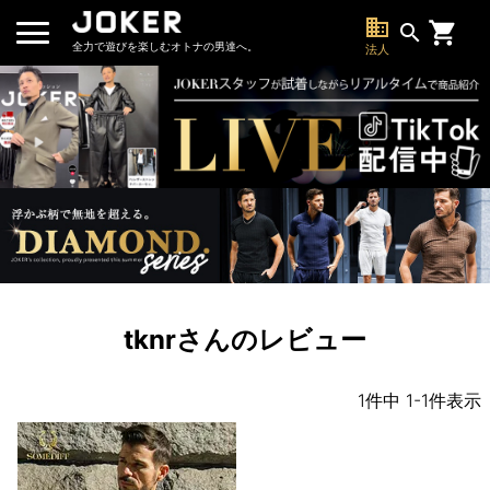
business
search
全力で遊びを楽しむオトナの男達へ。
法人
tknrさんのレビュー
1
件中
1
-
1
件表示