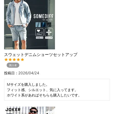
スウェットデニムショーツセットアップ
購入者
投稿日
2026/04/24
Мサイズを購入しました。

フィット感、シルエット、気に入ってます。

ホワイト系があればそちらも購入したいです。