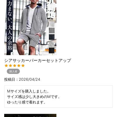
シアサッカーパーカーセットアップ
購入者
投稿日
2026/04/24
Мサイズを購入しました。

サイズ感は少し大きめのМです。

ゆったり感で着れます。