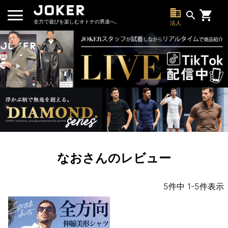
business
search
全力で遊びを楽しむオトナの男達へ。
法人
なおさんのレビュー
5
件中
1
-
5
件表示