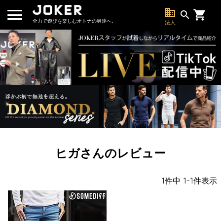
business
search
全力で遊びを楽しむオトナの男達へ。
法人
ヒガさんのレビュー
1
件中
1
-
1
件表示