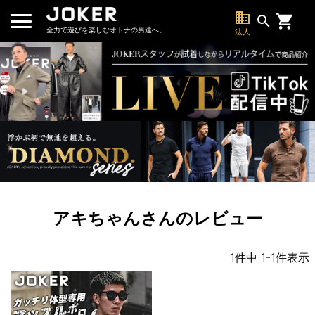
business
search
全力で遊びを楽しむオトナの男達へ。
法人
アキちゃんさんのレビュー
1
件中
1
-
1
件表示