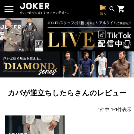
business
search
全力で遊びを楽しむオトナの男達へ。
法人
カバが逆立ちしたらさんのレビュー
1
件中
1
-
1
件表示