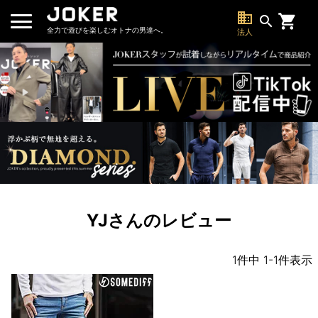
business
search
全力で遊びを楽しむオトナの男達へ。
法人
YJさんのレビュー
1
件中
1
-
1
件表示