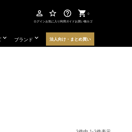
perm_identity
star_border
help_outline
0
ログイン
お気に入り
利用ガイド
お買い物カゴ
expand_more
expand_more
ズ
ブランド
法人向け・まとめ買い
3
件中
1
-
3
件表示