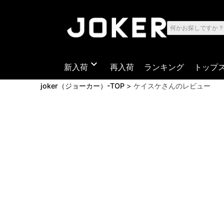
expand_more
新入荷
再入荷
ランキング
トップ
joker（ジョーカー）-TOP
ケイスケさんのレビュー