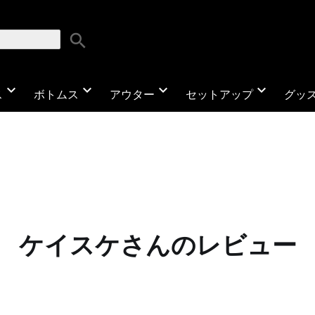
search
expand_more
expand_more
expand_more
expand_more
ス
ボトムス
アウター
セットアップ
グッ
ケイスケさんのレビュー