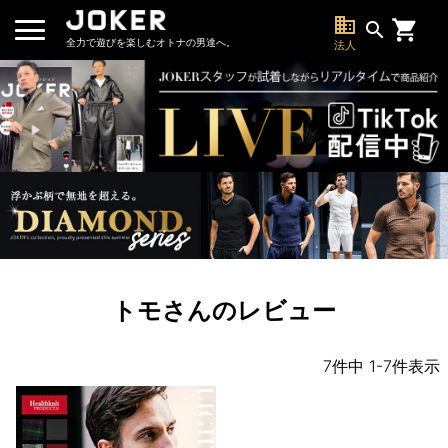
business
search
全力で遊びを楽しむオトナの男達へ。
法人
トモさんのレビュー
7
件中
1
-
7
件表示