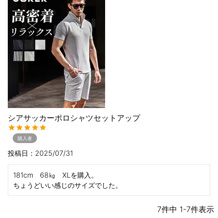
シアサッカーポロシャツセットアップ
購入者
投稿日
2025/07/31
181cm　68㎏　XLを購入。

ちょうどいい感じのサイズでした。
7
件中
1
-
7
件表示