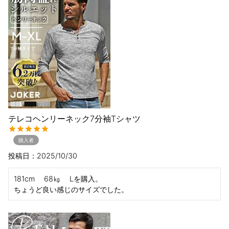
テレコヘンリーネック7分袖Tシャツ
購入者
投稿日
2025/10/30
181cm 　68㎏ 　Lを購入。

ちょうど良い感じのサイズでした。