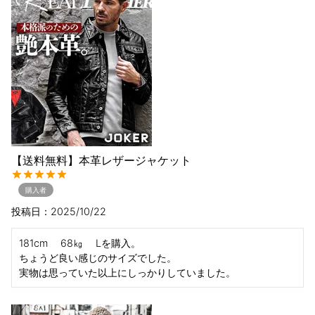
【送料無料】本革レザージャケット
購入者
投稿日
2025/10/22
181cm 　68㎏ 　Lを購入。

ちょうど良い感じのサイズでした。

実物は思っていた以上にしっかりしていました。