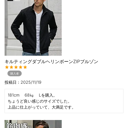
キルティングダブルヘリンボーンZIPブルゾン
購入者
投稿日
2025/11/19
181cm 　68㎏ 　Lを購入。

ちょうど良い感じのサイズでした。

上品に仕上がっていて、大満足です。