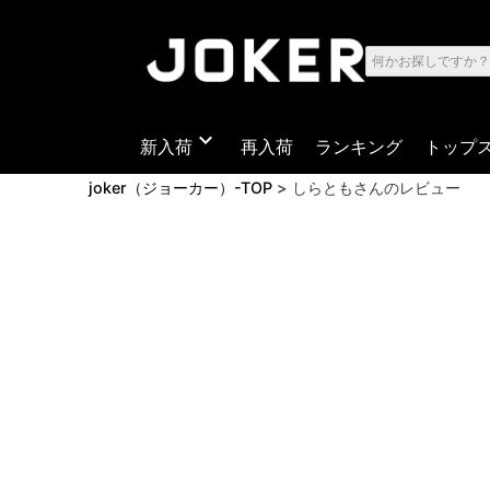
expand_more
新入荷
再入荷
ランキング
トップ
joker（ジョーカー）-TOP
しらともさんのレビュー