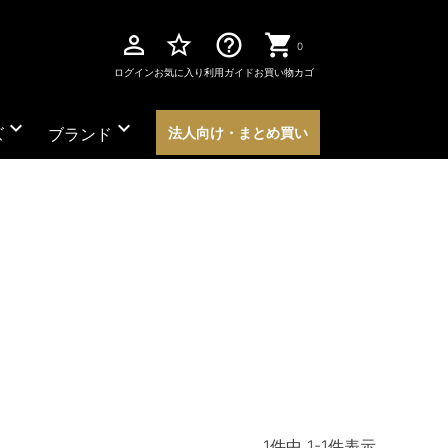
perm_identity
star_border
help_outline
0
ログイン
お気に入り
利用ガイド
お買い物カゴ
expand_more
expand_more
ズ
ブランド
法人向け・まとめ買い
1
件中
1
-
1
件表示