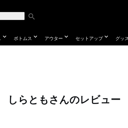
search
expand_more
expand_more
expand_more
expand_more
ス
ボトムス
アウター
セットアップ
グッ
しらともさんのレビュー