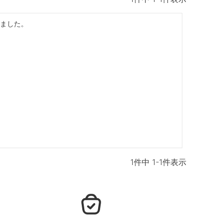
ました。

1
件中
1
-
1
件表示