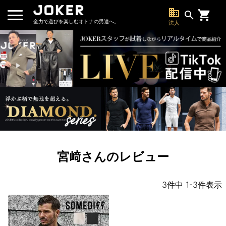
business
search
全力で遊びを楽しむオトナの男達へ。
法人
宮﨑さんのレビュー
3
件中
1
-
3
件表示