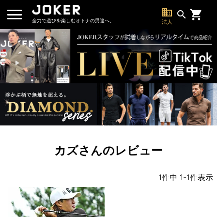
business
search
全力で遊びを楽しむオトナの男達へ。
法人
カズさんのレビュー
1
件中
1
-
1
件表示