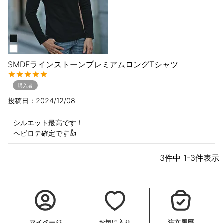
SMDFラインストーンプレミアムロングTシャツ
購入者
投稿日
2024/12/08
シルエット最高です！

ヘビロテ確定です👍
3
件中
1
-
3
件表示
マイページ
お気に入り
注文履歴