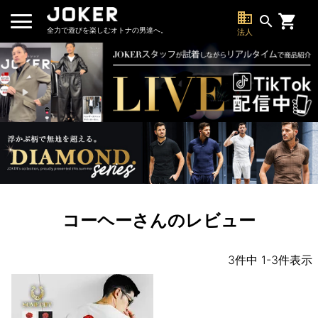
business
search
全力で遊びを楽しむオトナの男達へ。
法人
コーヘーさんのレビュー
3
件中
1
-
3
件表示