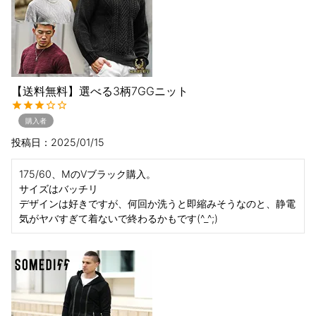
【送料無料】選べる3柄7GGニット
購入者
投稿日
2025/01/15
175/60、MのVブラック購入。

サイズはバッチリ

デザインは好きですが、何回か洗うと即縮みそうなのと、静電
気がヤバすぎて着ないで終わるかもです(^_^;)