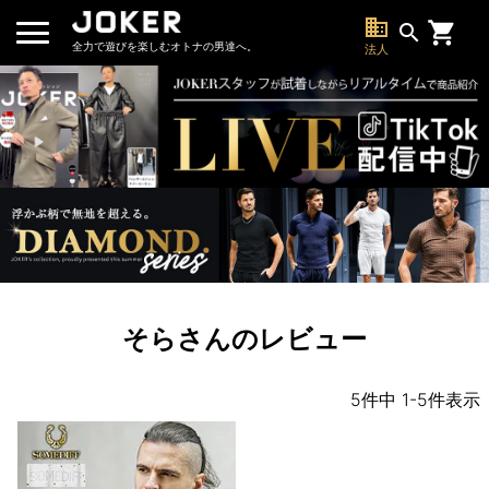
business
search
全力で遊びを楽しむオトナの男達へ。
法人
そらさんのレビュー
5
件中
1
-
5
件表示