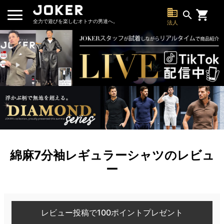
business
search
全力で遊びを楽しむオトナの男達へ。
法人
綿麻7分袖レギュラーシャツのレビュ
ー
レビュー投稿で100ポイントプレゼント