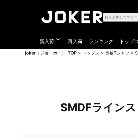
expand_more
新入荷
再入荷
ランキング
トップ
joker（ジョーカー）-TOP
トップス
長袖Tシャツ
SMDFライン