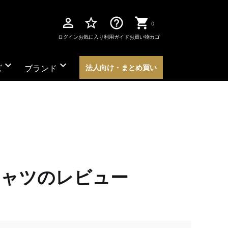
perm_identity
star_border
help_outline
0
ログイン
お気に入り
利用ガイド
お買い物カゴ
expand_more
expand_more
ズ
ブランド
法人向け・まとめ買い
シャツのレビュー