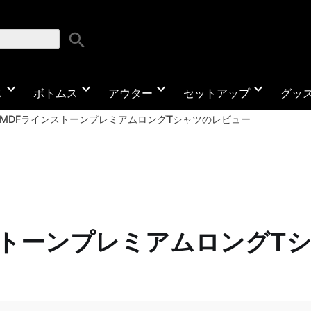
search
expand_more
expand_more
expand_more
expand_more
ス
ボトムス
アウター
セットアップ
グッ
SMDFラインストーンプレミアムロングTシャツのレビュー
ストーンプレミアムロングT