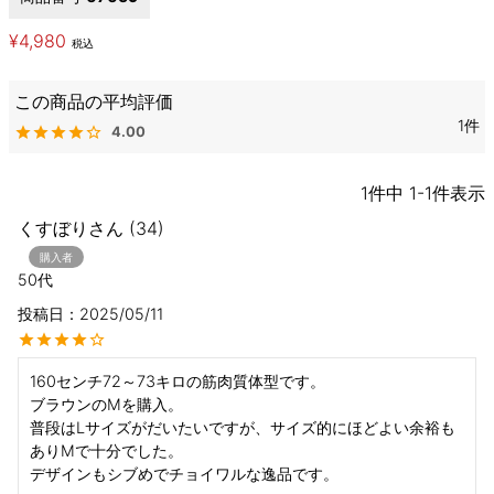
¥
4,980
税込
1
4.00
1
件中
1
-
1
件表示
くすぼり
34
購入者
50代
投稿日
2025/05/11
160センチ72～73キロの筋肉質体型です。

ブラウンのMを購入。

普段はLサイズがだいたいですが、サイズ的にほどよい余裕も
ありMで十分でした。

デザインもシブめでチョイワルな逸品です。