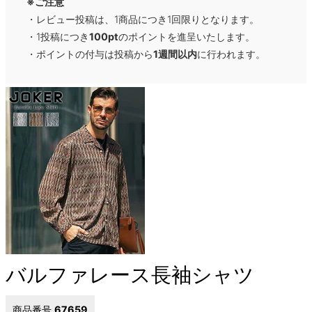
※ご注意
・レビュー投稿は、1商品につき1回限りとなります。
・1投稿につき
100pt
のポイントを進呈いたします。
・ポイントの付与は投稿から
1週間以内
に行われます。
バルファレース長袖シャツ
商品番号
67659