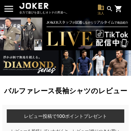
business
search
全力で遊びを楽しむオトナの男達へ。
法人
バルファレース長袖シャツのレビュー
レビュー投稿で100ポイントプレゼント
レビューを投稿していただくと、レビュー1件につきお買い