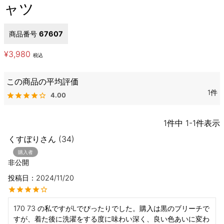
ャツ
商品番号
67607
¥
3,980
税込
1
4.00
1
件中
1
-
1
件表示
くすぼり
34
購入者
非公開
投稿日
2024/11/20
170 73 の私ですがLでぴったりでした。購入は黒のブリーチで
すが、着た後に洗濯をする度に味わい深く、良い色あいに変わ