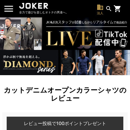
business
search
全力で遊びを楽しむオトナの男達へ。
法人
カットデニムオープンカラーシャツの
レビュー
レビュー投稿で100ポイントプレゼント