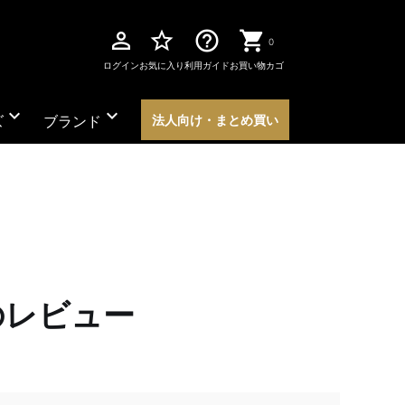
perm_identity
star_border
help_outline
0
ログイン
お気に入り
利用ガイド
お買い物カゴ
expand_more
expand_more
ズ
ブランド
法人向け・まとめ買い
のレビュー