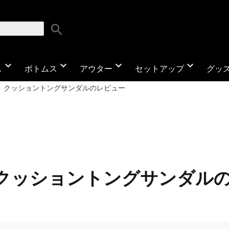
search
expand_more
expand_more
expand_more
expand_more
ス
ボトムス
アウター
セットアップ
グッ
I】クッショントングサンダルのレビュー
】クッショントングサンダル