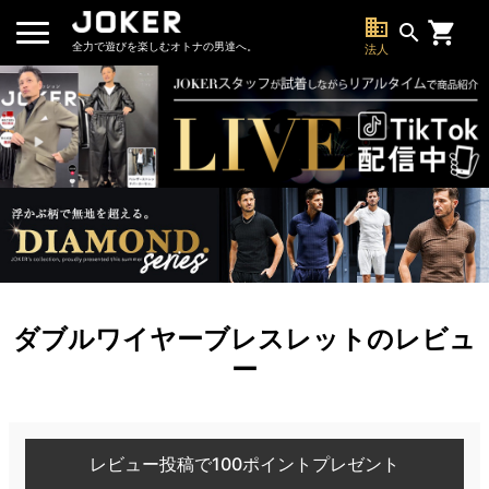
business
search
全力で遊びを楽しむオトナの男達へ。
法人
ダブルワイヤーブレスレットのレビュ
ー
レビュー投稿で100ポイントプレゼント