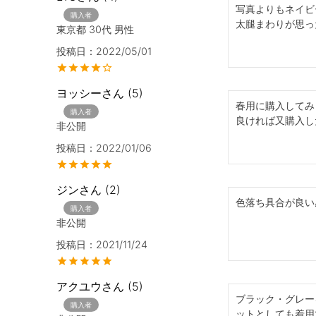
写真よりもネイビ
購入者
太腿まわりが思っ
東京都
30代
男性
投稿日
2022/05/01
ヨッシー
5
春用に購入してみ
購入者
良ければ又購入し
非公開
投稿日
2022/01/06
ジン
2
色落ち具合が良い
購入者
非公開
投稿日
2021/11/24
アクユウ
5
ブラック・グレー
購入者
ットとしても着用