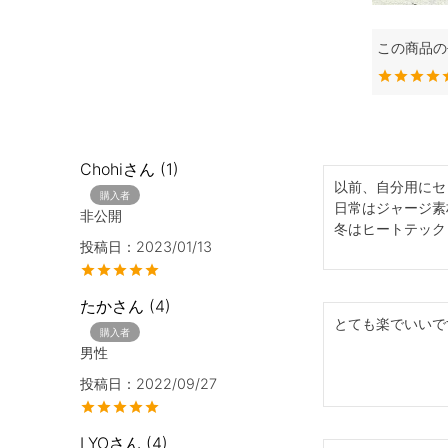
Chohi
1
以前、自分用にセ
購入者
日常はジャージ素
非公開
冬はヒートテック
投稿日
2023/01/13
たか
4
とても楽でいいで
購入者
男性
投稿日
2022/09/27
LYO
4