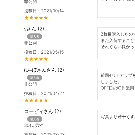
非公開
投稿日
2021/09/14
s
2
2枚目購入したの
購入者
また入荷することを
非公開
それぐらい良かった
投稿日
2021/05/15
ゆ~ぼさん
2
前回セｯトアップ
購入者
しました。

非公開
OFF日の軽作業
投稿日
2021/04/24
コービィ
2
写真より若干くす
購入者
30代
男性
投稿日
2021/03/23