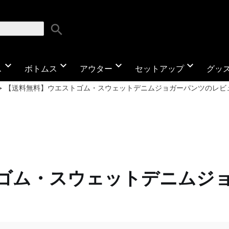
search
expand_more
expand_more
expand_more
expand_more
ス
ボトムス
アウター
セットアップ
グッ
【送料無料】ウエストゴム・スウェットデニムジョガーパンツのレビ
ゴム・スウェットデニムジ