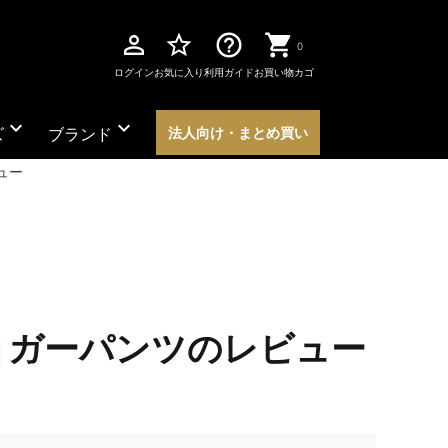
perm_identity
star_border
help_outline
0
ログイン
お気に入り
利用ガイド
お買い物カゴ
expand_more
expand_more
ズ
ブランド
法人向け・まとめ買い
ュー
ョガーパンツのレビュー