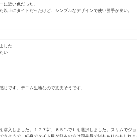
ーに近い色だった。

た以上にタイトだったけど、シンプルなデザインで使い勝手が良い。
ました

たい
感じです。デニム生地なので丈夫そうです。
を購入しました。１７７㌢、６５㌔でＬを選択しました。スリムでジョ
できそうで。細身でタイト目が好みの方は同身長でMもありかもしれま