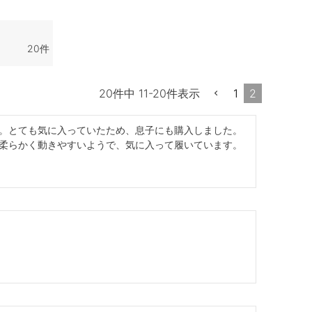
20
1
2
20
件中
11
-
20
件表示
。とても気に入っていたため、息子にも購入しました。
柔らかく動きやすいようで、気に入って履いています。