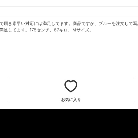
で届き素早い対応には満足してます。商品ですが、ブルーを注文して写
満足してます。175センチ、67キロ。Ｍサイズ。
お気に入り