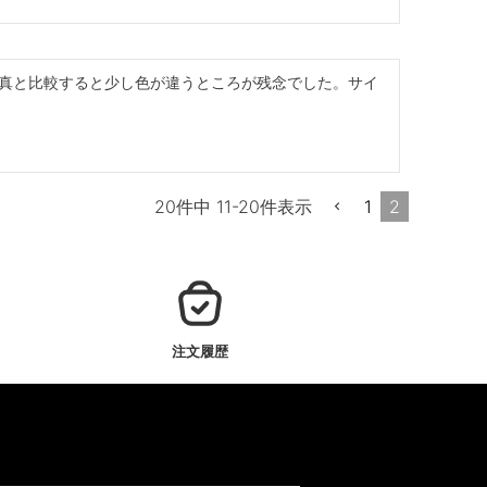
真と比較すると少し色が違うところが残念でした。サイ
1
2
20
件中
11
-
20
件表示
注文履歴